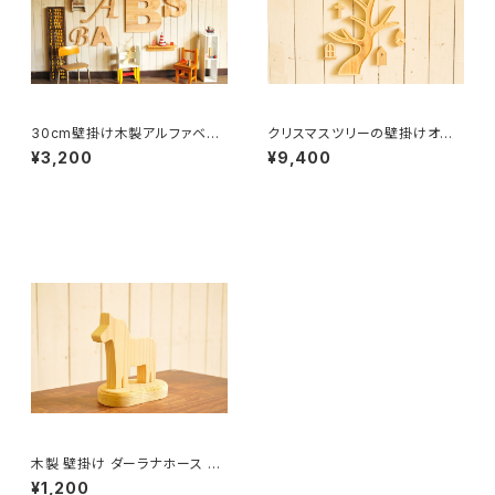
30cm壁掛け木製アルファベッ
クリスマスツリーの壁掛けオブ
ト文字ビッグサイズ【A〜Z】
ジェ
¥3,200
¥9,400
木製 壁掛け ダーラナホース 動
物 【うま】スタンド台つき オブジ
¥1,200