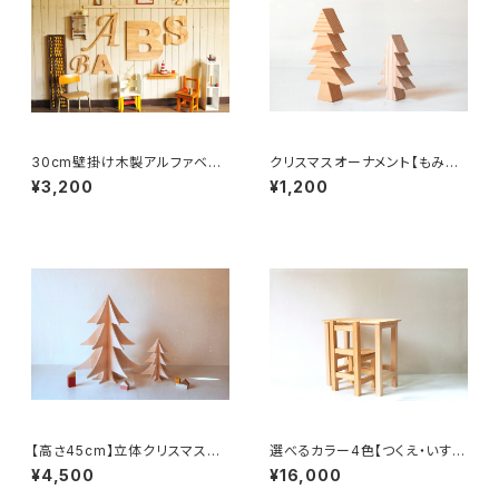
30cm壁掛け木製アルファベッ
クリスマスオーナメント【もみの
ト文字ビッグサイズ【A〜Z】
木のツリー】2個セット 壁掛け
¥3,200
¥1,200
【高さ45cm】立体クリスマスツ
選べるカラー4色【つくえ・いす】
リー ナチュラルな木製もみの木
子ども用木製デスクセット
¥4,500
¥16,000