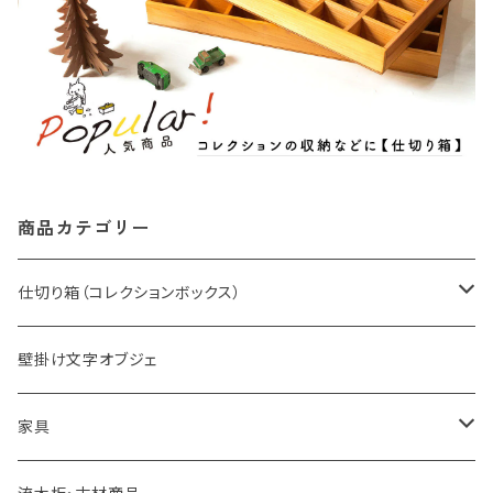
商品カテゴリー
仕切り箱（コレクションボックス）
仕切り箱（コレクションボックス）
壁掛け文字オブジェ
仕切り箱【棚セット】
家具
机・イス