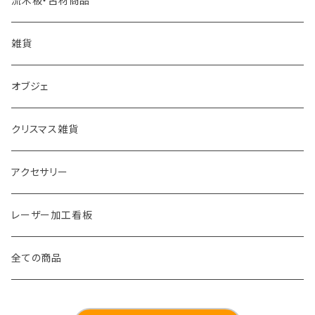
流木板・古材商品
棚
雑貨
その他
オブジェ
クリスマス雑貨
アクセサリー
レーザー加工看板
全ての商品