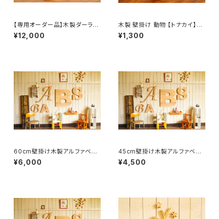
【専用オーダー品】木製ダーラナ
木製 壁掛け 動物 【トナカイ】ス
ホース 【うま】スタンド台つき10
タンド台つき オブジェ 北欧
¥12,000
¥1,300
個
60cm壁掛け木製アルファベッ
45cm壁掛け木製アルファベット
ト文字ビッグサイズ【A〜Z】
文字ビッグサイズ【A〜Z】
¥6,000
¥4,500