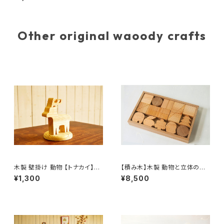
ェ 北欧
Other original waoody crafts
木製 壁掛け 動物 【トナカイ】ス
【積み木】木製 動物と立体のつ
タンド台つき オブジェ 北欧
みき17個セット
¥1,300
¥8,500