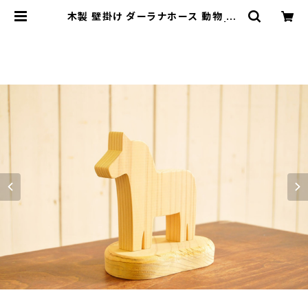
木製 壁掛け ダーラナホース 動物 【う
ま】スタンド台つき オブジェ 北欧 | つ
くりデパートショップ