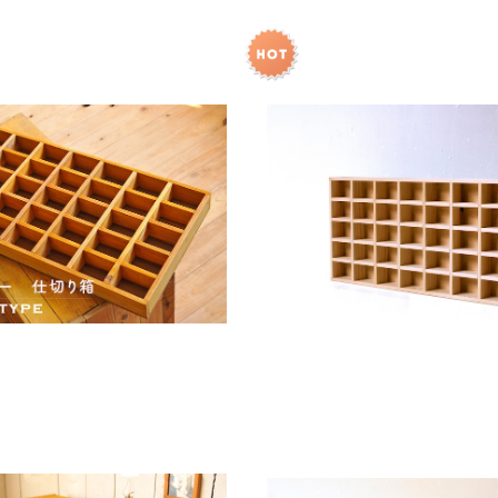
4色 木製【仕切り箱・標本箱・収
着色なし 木製 【仕切り箱・標
納箱】
¥6,400
¥5,500