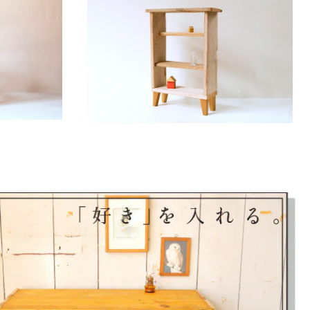
SOLD OUT
木板のナチュラ
流木板・古材
【木製】脚付き おしゃれ棚 流木板のナチュラ
ルインテリア家具【雑貨付き】 【流木板・廃材
¥6,000
作品シリーズ】