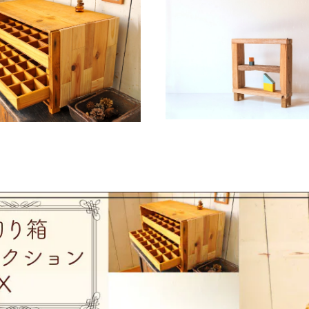
切り箱（標本箱）収納棚
【木製】脚付き おしゃれ棚 流
ルインテリア家具（雑貨付き）【
¥18,000
¥3,800
作品シリーズ】