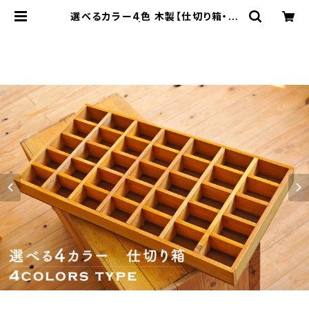
選べるカラー4色 木製【仕切り箱・標
本箱・収納箱】 | つくりデパートショッ
プ