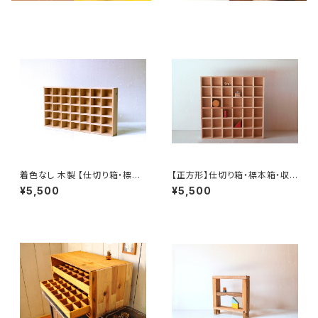
着色なし 木製 【仕切り箱・標本
【正方形】仕切り箱・標本箱・収
箱・収納箱】
納箱
¥5,500
¥5,500