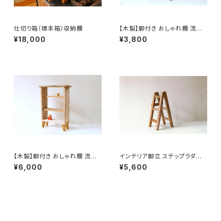
仕切り箱（標本箱）収納棚
【木製】脚付き おしゃれ棚 流木
板のナチュラルインテリア家具
¥18,000
¥3,800
（雑貨付き）【流木板・古材作品シ
リーズ】
【木製】脚付き おしゃれ棚 流木
インテリア脚立 ステップラダー
板のナチュラルインテリア家具
【流木板・古材作品シリーズ】
¥6,000
¥5,600
【雑貨付き】 【流木板・廃材作品
シリーズ】