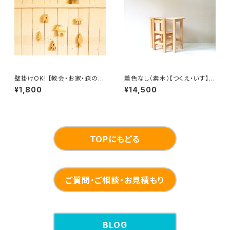
壁掛けOK! 【教会・お家・森の
着色なし（素木）【つくえ・いす】子
木】木のインテリア雑貨【3点セ
ども用木製デスクセット
¥1,800
¥14,500
ット】オーナメント オブジェ
TOPにもどる
ご質問・ご相談・お見積もり
BLOG