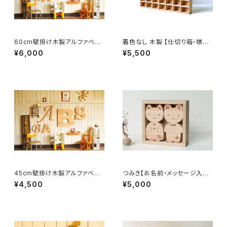
60cm壁掛け木製アルファベッ
着色なし 木製 【仕切り箱・標本
ト文字ビッグサイズ【A〜Z】
箱・収納箱】
¥6,000
¥5,500
45cm壁掛け木製アルファベット
つみき【お名前・メッセージ入り】
文字ビッグサイズ【A〜Z】
アニマル2匹着せ替え積み木
¥4,500
¥5,000