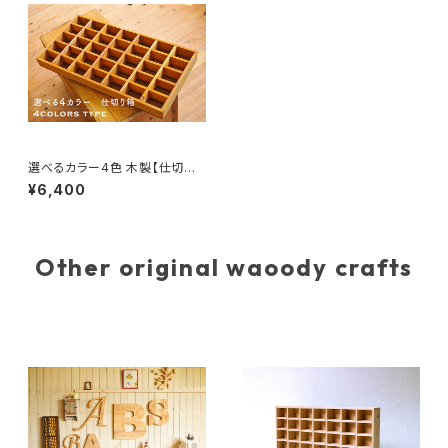
選べるカラー4色 木製【仕切り
箱・標本箱・収納箱】
¥6,400
Other original waoody crafts