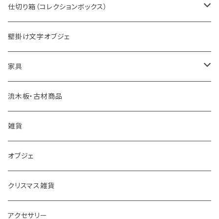
仕切り箱（コレクションボックス）
仕切り箱（コレクションボックス）
壁掛け文字オブジェ
仕切り箱【棚セット】
家具
机・イス
流木板・古材商品
棚
雑貨
その他
オブジェ
クリスマス雑貨
アクセサリー